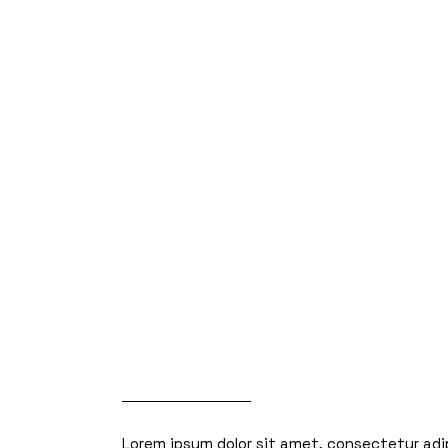
Descripción
Información a
Lorem ipsum dolor sit amet, consectetur adip