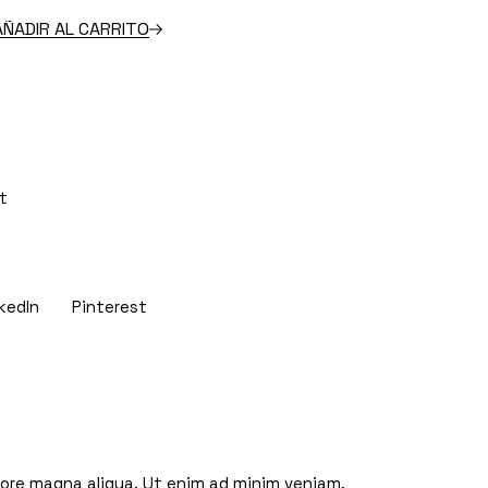
e quantity
AÑADIR AL CARRITO
t
kedIn
Pinterest
olore magna aliqua. Ut enim ad minim veniam,