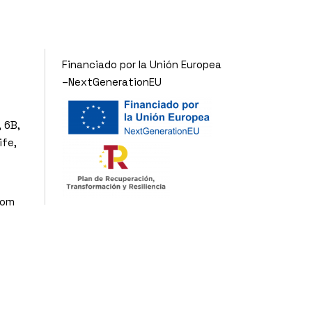
Financiado por la Unión Europea
–NextGenerationEU
 6B,
ife,
com