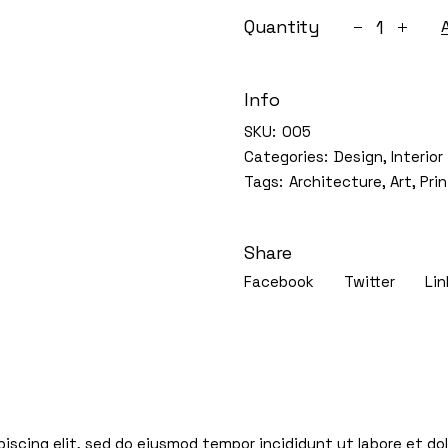
Bedroom tabl
Quantity
Info
SKU:
005
Categories:
Design
,
Interior
Tags:
Architecture
,
Art
,
Prin
Share
Facebook
Twitter
Lin
dicional
Valoraciones (1)
iscing elit, sed do eiusmod tempor incididunt ut labore et d