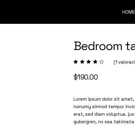
HOME
Bedroom ta
(
1
valoraci
$
190.00
Lorem ipsum dolor sit amet,
nonumy eirmod tempor invid
erat, sed diam voluptua. jus
gubergren, no sea takimata