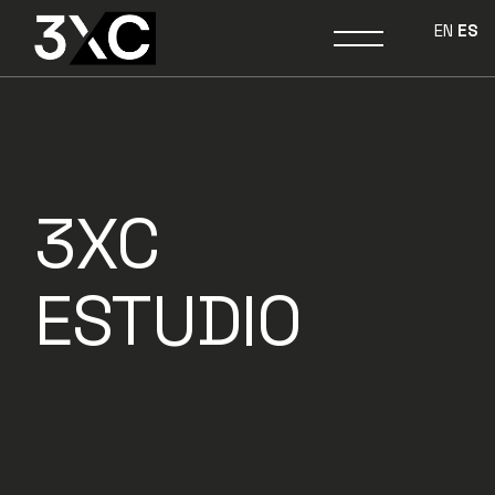
EN
ES
3XC
ESTUDIO