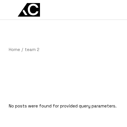
Skip
to
EN
ES
the
content
Home
team 2
No posts were found for provided query parameters.